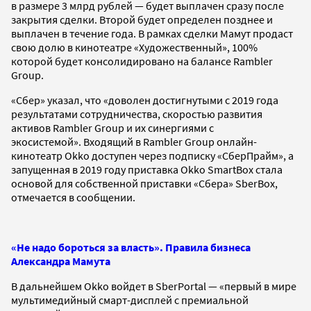
в размере 3 млрд рублей — будет выплачен сразу после
закрытия сделки. Второй будет определен позднее и
выплачен в течение года. В рамках сделки Мамут продаст
свою долю в кинотеатре «Художественный», 100%
которой будет консолидировано на балансе Rambler
Group.
«Сбер» указал, что «доволен достигнутыми с 2019 года
результатами сотрудничества, скоростью развития
активов Rambler Group и их синергиями с
экосистемой». Входящий в Rambler Group онлайн-
кинотеатр Okko доступен через подписку «СберПрайм», а
запущенная в 2019 году приставка Оkko SmartBox стала
основой для собственной приставки «Сбера» SberBox,
отмечается в сообщении.
«Не надо бороться за власть». Правила бизнеса
Александра Мамута
В дальнейшем Okko войдет в SberPortal — «первый в мире
мультимедийный смарт-дисплей с премиальной