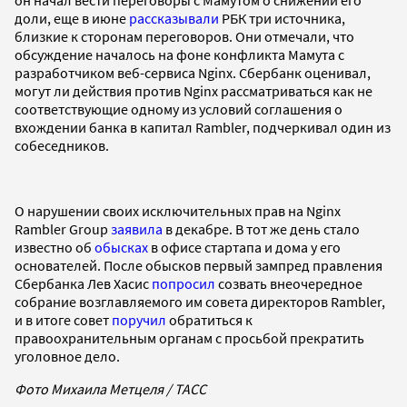
доли, еще в июне
рассказывали
РБК три источника,
близкие к сторонам переговоров. Они отмечали, что
обсуждение началось на фоне конфликта Мамута с
разработчиком веб-сервиса Nginx. Сбербанк оценивал,
могут ли действия против Nginx рассматриваться как не
соответствующие одному из условий соглашения о
вхождении банка в капитал Rambler, подчеркивал один из
собеседников.
О нарушении своих исключительных прав на Nginx
Rambler Group
заявила
в декабре. В тот же день стало
известно об
обысках
в офисе стартапа и дома у его
основателей. После обысков первый зампред правления
Сбербанка Лев Хасис
попросил
созвать внеочередное
собрание возглавляемого им совета директоров Rambler,
и в итоге совет
поручил
обратиться к
правоохранительным органам с просьбой прекратить
уголовное дело.
Фото Михаила Метцеля / ТАСС