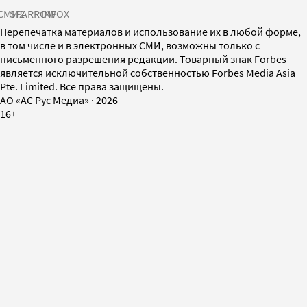
СМИ2
SPARROW
INFOX
Перепечатка материалов и использование их в любой форме,
в том числе и в электронных СМИ, возможны только с
письменного разрешения редакции. Товарный знак Forbes
является исключительной собственностью Forbes Media Asia
Pte. Limited. Все права защищены.
AO «АС Рус Медиа»
·
2026
16+