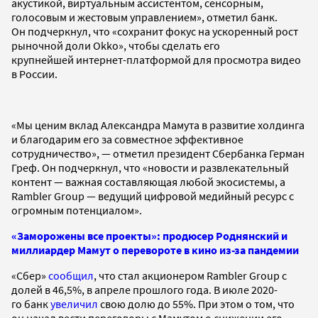
акустикой, виртуальным ассистентом, сенсорным,
голосовым и жестовым управлением», отметил банк.
Он подчеркнул, что «сохранит фокус на ускоренный рост
рыночной доли Okko», чтобы сделать его
крупнейшей интернет-платформой для просмотра видео
в России.
«Мы ценим вклад Александра Мамута в развитие холдинга
и благодарим его за совместное эффективное
сотрудничество», — отметил президент Сбербанка Герман
Греф. Он подчеркнул, что «новости и развлекательный
контент — важная составляющая любой экосистемы, а
Rambler Group — ведущий цифровой медийный ресурс с
огромным потенциалом».
«Заморожены все проекты»: продюсер Роднянский и
миллиардер Мамут о перевороте в кино из-за пандемии
«Сбер»
сообщил
, что стал акционером Rambler Group с
долей в 46,5%, в апреле прошлого года. В июле 2020-
го банк
увеличил
свою долю до 55%. При этом о том, что
он начал вести переговоры с Мамутом о снижении его