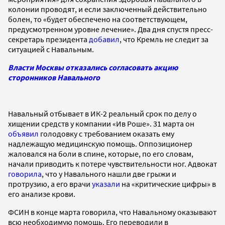
колонии проводят, и если заключенный действительно
болен, то «будет обеспечено на соответствующем,
предусмотренном уровне лечение». Два дня спустя пресс-
секретарь президента
добавил
, что Кремль не следит за
ситуацией с Навальным.
Власти Москвы отказались согласовать акцию
сторонников Навального
Навальный отбывает в ИК-2 реальный срок по делу о
хищении средств у компании «Ив Роше». 31 марта он
объявил
голодовку с требованием оказать ему
надлежащую медицинскую помощь. Оппозиционер
жаловался на боли в спине, которые, по его словам,
начали приводить к потере чувствительности ног. Адвокат
говорила
, что у Навального нашли две грыжи и
протрузию, а его врачи
указали
на «критические цифры» в
его анализе крови.
ФСИН в конце марта говорила, что Навальному оказывают
всю необходимую помощь. Его переводили в