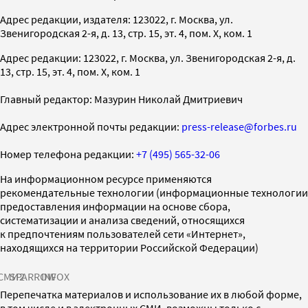
Адрес редакции, издателя: 123022, г. Москва, ул.
Звенигородская 2-я, д. 13, стр. 15, эт. 4, пом. X, ком. 1
Адрес редакции: 123022, г. Москва, ул. Звенигородская 2-я, д.
13, стр. 15, эт. 4, пом. X, ком. 1
Главный редактор: Мазурин Николай Дмитриевич
Адрес электронной почты редакции:
press-release@forbes.ru
Номер телефона редакции:
+7 (495) 565-32-06
На информационном ресурсе применяются
рекомендательные технологии (информационные технологии
предоставления информации на основе сбора,
систематизации и анализа сведений, относящихся
к предпочтениям пользователей сети «Интернет»,
находящихся на территории Российской Федерации)
СМИ2
SPARROW
INFOX
Перепечатка материалов и использование их в любой форме,
в том числе и в электронных СМИ, возможны только с