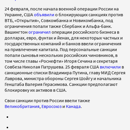
24 февраля, после начала военной операции России на
Украине, США
объявили
о блокирующих санкциях против
ВТБ, «Открытия», Совкомбанка и Новикомбанка, под
ограничения попали также Сбербанк и Альфа-банк.
Вашингтон
ограничил
операции российского бизнеса в
долларах, евро, фунтах и йенах, для некоторых частных и
государственных компаний и банков ввели ограничения
на привлечение капитала. Под персональные санкции
попали сыновья нескольких российских чиновников, в
том числе главы «Роснефти» Игоря Сечина и секретаря
Совбеза Николая Патрушева. 25 февраля США
включили
в
санкционные списки Владимира Путина, главу МИД Сергея
Лаврова, министра обороны Сергея Шойгу и начальника
Генштаба Валерия Герасимова. Санкции предполагают
блокировку их активов в США.
Свои санкции против России ввели также
Великобритания
,
Евросоюз
и
Канада
.