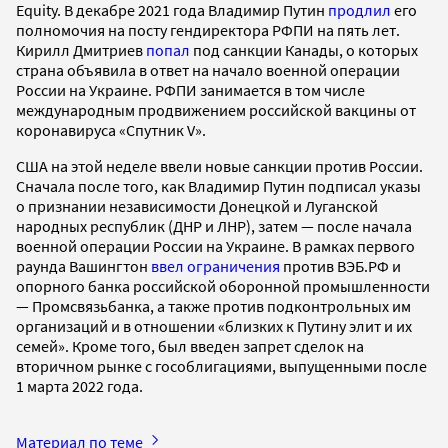
Equity. В декабре 2021 года Владимир Путин
продлил
его
полномочия на посту гендиректора РФПИ на пять лет.
Кирилл Дмитриев
попал
под санкции Канады, о которых
страна объявила в ответ на начало военной операции
России на Украине. РФПИ занимается в том числе
международным продвижением российской вакцины от
коронавируса «Спутник V».
США на этой неделе ввели новые санкции против России.
Сначала после того, как Владимир Путин подписал указы
о признании независимости Донецкой и Луганской
народных республик (ДНР и ЛНР), затем — после начала
военной операции России на Украине. В рамках первого
раунда Вашингтон
ввел ограничения
против ВЭБ.РФ и
опорного банка российской оборонной промышленности
— Промсвязьбанка, а также против подконтрольных им
организаций и в отношении «близких к Путину элит и их
семей». Кроме того, был введен запрет сделок на
вторичном рынке с гособлигациями, выпущенными после
1 марта 2022 года.
Материал по теме