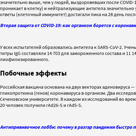
значительно выше, чем у людей, выздоровевших после COVID-1
проникает в клетку) и нейтрализующие антитела значительно
ответы (клеточный иммунитет) достигали пика на 28 день пос
Вторая защита от COVID-19: как организм борется с коронав
У всех испытателей образовались антитела к SARS-CoV-2. Уче
титры IgG составляли 14 703 для замороженного состава и 11 
лиофилизированного.
Побочные эффекты
Российская вакцина основана на двух векторах аденовируса — т
гликопротеина (генов) коронавируса в организм. Два исследов
Сеченовском университете. В каждом из исследований во время
20 человек получили rAd26-S и rAd5-S.
Антипрививочное лобби: почему в разгар пандемии быстро 