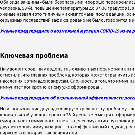
Оба вида вакцины «были безопасными и хорошо переносились
человека, 58%), повышение температуры до 37-38 градусов (38 ч
Ученые назвали это типичными симптомами после вакцин, ос
серьезных последствий зафиксировано не было, говорится в 
Ученые предупредили о возможной мутации COVID-19 из-за 
Ключевая проблема
Ни у волонтеров, ни у подопытных животных не заметили анти
отметили, что главная проблема, которая может ограничить
населения к этим аденовирусам. Сложность в том, что иммунна
иммунитет конкретно к нему уже сформирован.
Ученые предупредили об ограниченной эффективности росси
Но использование двух аденовирусов решает эту проблему, сле
крови, взятой у волонтеров на 28-й день. «Несмотря на фор
гуморального иммунного ответа к целевому антигену (гликоп
двухвекторная иммунизация — это «эффективный подход для 
вирусного вектора», заключили они.