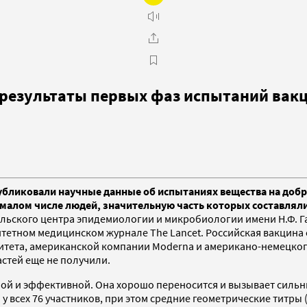
результаты первых фаз испытаний вакц
убликовали научные данные об испытаниях вещества на добр
 малом числе людей, значительную часть которых составля
ельского центра эпидемиологии и микробиологии имени Н.Ф. 
тетном медицинском журнале The Lancet. Российская вакцина
итета, американской компании Moderna и американо-немецкого 
стей еще не получили.
ной и эффективной. Она хорошо переносится и вызывает сильн
у всех 76 участников, при этом средние геометрические титры