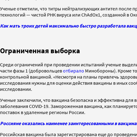
Ученые отметили, что титры нейтрализующих антител после п
технологий — чистой РНК вируса или ChAdOx1, созданной в О
Как мать троих детей максимально быстро разработала вакци
Ограниченная выборка
Среди ограничений при проведении испытаний ученые выделил
части фазы 1 (добровольцев
отбирало
Минобороны). Кроме тог
контрольной вакциной. «Несмотря на планы привлечь здоровы
исследования нужны для оценки действия вакцины в иных сооб
исследовании.
Ученые заключили, что вакцина безопасна и эффективна для
заболевания COVID-19. Замороженная вакцина, как планируетс
поставок в удаленные регионы России.
Россияне оказались наименее заинтересованными в вакцина
Российская вакцина была зарегистрирована еще до проведения