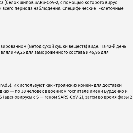
са (белок шипов SARS-CoV-2, с помощью которого вирус
ии всего периода наблюдения. Специфические T-клеточные
ированном (метод сухой сушки веществ) виде. На 42-й день
вляли 49,25 для замороженного состава и 45,95 для
(rAd5). Их используют как «троянских коней» для доставки
адках — по 38 человек в военном госпитале имени Бурденко и
 (аденовирусы с S — геном SARS-CoV-2), затем во время фазы 2