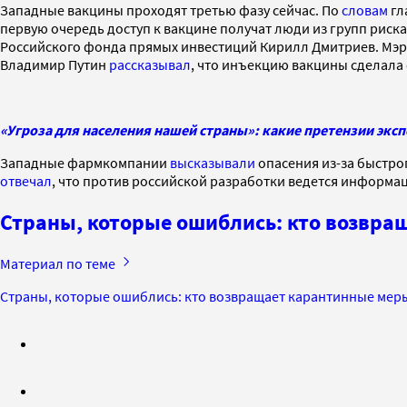
Западные вакцины проходят третью фазу сейчас. По
словам
гл
первую очередь доступ к вакцине получат люди из групп риск
Российского фонда прямых инвестиций Кирилл Дмитриев. Мэ
Владимир Путин
рассказывал
, что инъекцию вакцины сделала 
«Угроза для населения нашей страны»: какие претензии экс
Западные фармкомпании
высказывали
опасения из-за быстро
отвечал
, что против российской разработки ведется информа
Страны, которые ошиблись: кто возвра
Материал по теме
Страны, которые ошиблись: кто возвращает карантинные меры