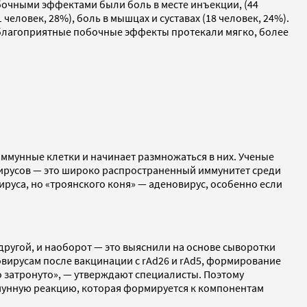
очными эффектами были боль в месте инъекции, (44
человек, 28%), боль в мышцах и суставах (18 человек, 24%).
еблагоприятные побочные эффекты протекали мягко, более
иммунные клетки и начинает размножаться в них. Ученые
вирусов — это широко распространенный иммунитет среди
ируса, но «троянского коня» — аденовирус, особенно если
 другой, и наоборот — это выяснили на основе сыворотки
вирусам после вакцинации с rAd26 и rAd5, формирование
о затронуто», — утверждают специалисты. Поэтому
мунную реакцию, которая формируется к компонентам