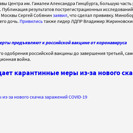
авы Центра им. Гамалеи Александра Гинцбурга, большую часть 
а. Публикация результатов пострегистрационных исследований
р Москвы Сергей Собянин
заявил
, что сделал прививку. Миноб
его дочь.
Привились
также лидер ЛДПР Владимир Жириновский
перты предъявляют к российской вакцине от коронавируса
го одобрения российской вакцины до завершения третьей, са
ционная война.
щает карантинные меры из-за нового ск
 из-за нового скачка заражений COVID-19