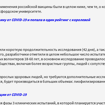
рименения российской вакцины были в целом ниже, чем те, о 
ксфордском университете.
ну от COVID-19 и попала в один рейтинг с королевой
и короткую продолжительность исследования (42 дня), а так
о, разработчики отметили в целом небольшое число испытате
х волонтеров 18-60 лет, в основном исследование проводило
ществах, включая более возрастные группы, людей с сопутств
 взрослых здоровых людей, но требуются дополнительные ис
я, будет производиться в б
о
льших объемах: лиофилизированна
ции от COVID-19
 фазы 3 клинических испытаний, в которой планируется участи