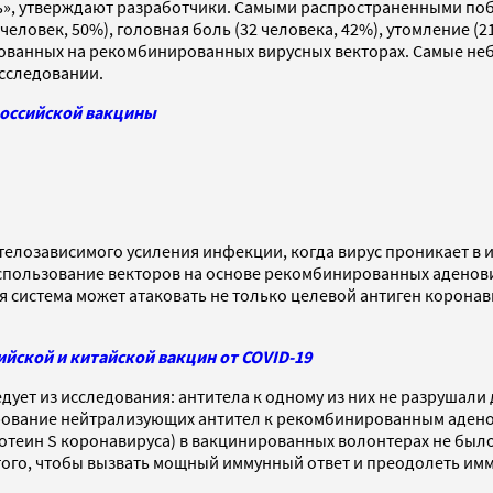
», утверждают разработчики. Самыми распространенными поб
еловек, 50%), головная боль (32 человека, 42%), утомление (21 
нованных на рекомбинированных вирусных векторах. Самые н
исследовании.
российской вакцины
телозависимого усиления инфекции, когда вирус проникает в 
 использование векторов на основе рекомбинированных адено
я система может атаковать не только целевой антиген коронав
йской и китайской вакцин от COVID-19
дует из исследования: антитела к одному из них не разрушали
мирование нейтрализующих антител к рекомбинированным адено
ротеин S коронавируса) в вакцинированных волонтерах не был
того, чтобы вызвать мощный иммунный ответ и преодолеть им