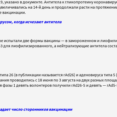
9, указано в документе. Антитела к гликопротеину коронавиру
 увеличивались на 14-й день и продолжали расти на протяжен
ле вакцинации.
ирусом, когда исчезают антитела
ные испытали две формы вакцины — в замороженном и лиофилиз
143 для лиофилизированного, а нейтрализующие антитела соста
ипа 26 (в публикации называется rAd26) и аденовируса типа 5 
ания проводились с 18 июня по 3 августа на двух разных площ
 фазы 1 девять волонтеров получили rAd26-S и девять — rAd5-S
падает число сторонников вакцинации