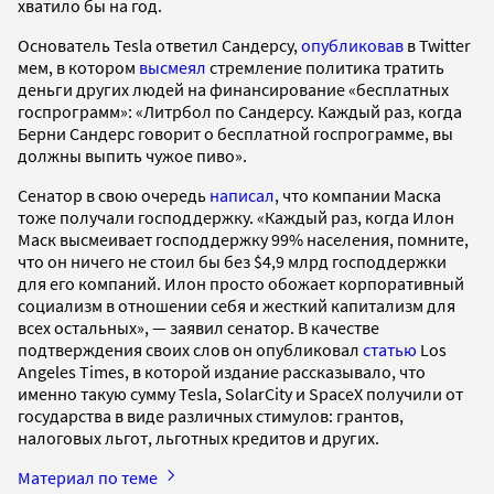
хватило бы на год.
Основатель Tesla ответил Сандерсу,
опубликовав
в Twitter
мем, в котором
высмеял
стремление политика тратить
деньги других людей на финансирование «бесплатных
госпрограмм»: «Литрбол по Сандерсу. Каждый раз, когда
Берни Сандерс говорит о бесплатной госпрограмме, вы
должны выпить чужое пиво».
Сенатор в свою очередь
написал
, что компании Маска
тоже получали господдержку. «Каждый раз, когда Илон
Маск высмеивает господдержку 99% населения, помните,
что он ничего не стоил бы без $4,9 млрд господдержки
для его компаний. Илон просто обожает корпоративный
социализм в отношении себя и жесткий капитализм для
всех остальных», — заявил сенатор. В качестве
подтверждения своих слов он опубликовал
статью
Los
Angeles Times, в которой издание рассказывало, что
именно такую сумму Tesla, SolarCity и SpaceX получили от
государства в виде различных стимулов: грантов,
налоговых льгот, льготных кредитов и других.
Материал по теме