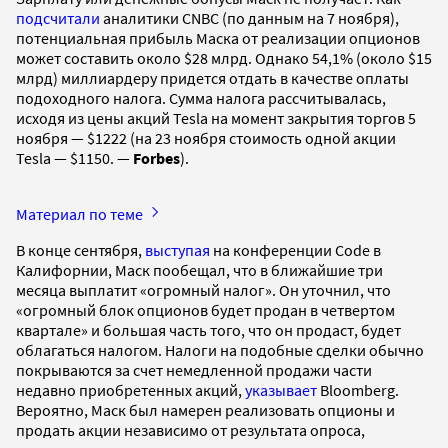
подсчитали
аналитики CNBC (по данным на 7 ноября),
потенциальная прибыль Маска от реализации опционов
может составить около $28 млрд. Однако 54,1% (около $15
млрд) миллиардеру придется отдать в качестве оплаты
подоходного налога. Сумма налога рассчитывалась,
исходя из цены акций Tesla на момент закрытия торгов 5
ноября — $1222 (на 23 ноября стоимость одной акции
Tesla — $1150. —
Forbes
).
Материал по теме
В конце сентября,
выступая
на конференции Code в
Калифорнии, Маск пообещал, что в ближайшие три
месяца выплатит «огромный налог». Он уточнил, что
«огромный блок опционов будет продан в четвертом
квартале» и большая часть того, что он продаст, будет
облагаться налогом. Налоги на подобные сделки обычно
покрываются за счет немедленной продажи части
недавно приобретенных акций,
указывает
Bloomberg.
Вероятно, Маск был намерен реализовать опционы и
продать акции независимо от результата опроса,