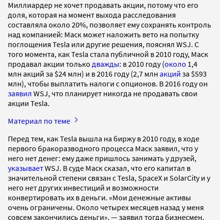
Миллиардер не хочет продавать акции, потому что его
доля, которая на момент выхода расследования
составляла около 20%, позволяет ему сохранять контроль
над компанией: Маск может наложить вето на попытку
поглощения Tesla или другие решения, пояснял WSJ. С
того момента, как Tesla стала публичной в 2010 году, Маск
продавал акции только
дважды
: в 2010 году (
около
1,4
млн акций за $24 млн) и в 2016 году (2,7 млн
акций
за $593
млн), чтобы выплатить налоги с опционов. В 2016 году он
заявил
WSJ, что планирует никогда не продавать свои
акции Tesla.
Материал по теме
Перед тем, как Tesla вышла на биржу в 2010 году, в ходе
первого бракоразводного процесса Маск заявил, что у
него нет денег: ему даже пришлось занимать у друзей,
указывает
WSJ. В суде Маск сказал, что его капитал в
значительной степени связан с Tesla, SpaceX и SolarCity и у
него нет других инвестиций и возможности
конвертировать их в деньги. «Мои денежные активы
очень ограничены. Около четырех месяцев назад у меня
совсем закончились деньги», — заявил тогда бизнесмен.