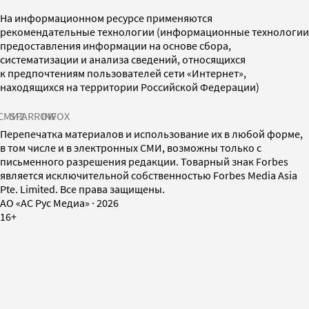
На информационном ресурсе применяются
рекомендательные технологии (информационные технологии
предоставления информации на основе сбора,
систематизации и анализа сведений, относящихся
к предпочтениям пользователей сети «Интернет»,
находящихся на территории Российской Федерации)
СМИ2
SPARROW
INFOX
Перепечатка материалов и использование их в любой форме,
в том числе и в электронных СМИ, возможны только с
письменного разрешения редакции. Товарный знак Forbes
является исключительной собственностью Forbes Media Asia
Pte. Limited. Все права защищены.
AO «АС Рус Медиа»
·
2026
16+