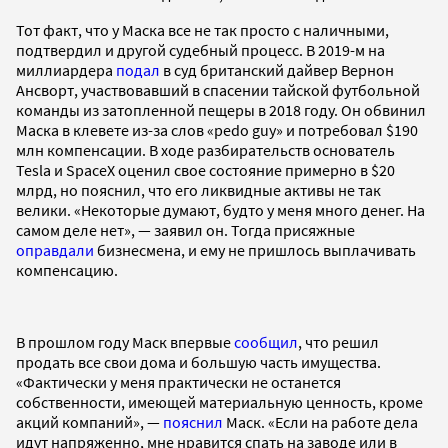
Тот факт, что у Маска все не так просто с наличными,
подтвердил и другой судебный процесс. В 2019-м на
миллиардера
подал
в суд британский дайвер Вернон
Ансворт, участвовавший в спасении тайской футбольной
команды из затопленной пещеры в 2018 году. Он обвинил
Маска в клевете из-за слов «pedo guy» и потребовал $190
млн компенсации. В ходе разбирательств основатель
Tesla и SpaceX оценил свое состояние примерно в $20
млрд, но пояснил, что его ликвидные активы не так
велики. «Некоторые думают, будто у меня много денег. На
самом деле нет», — заявил он. Тогда присяжные
оправдали
бизнесмена, и ему не пришлось выплачивать
компенсацию.
В прошлом году Маск впервые
сообщил
, что решил
продать все свои дома и большую часть имущества.
«Фактически у меня практически не останется
собственности, имеющей материальную ценность, кроме
акций компаний», —
пояснил
Маск. «Если на работе дела
идут напряженно, мне нравится спать на заводе или в