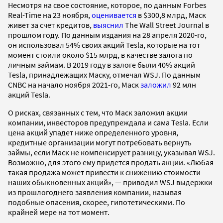
Несмотря на свое состояние, которое, по данным Forbes
Real-Time на 23 ноября,
оценивается
в $300,8 млрд, Маск
живет за счет кредитов,
выяснил
The Wall Street Journal в
прошлом году. По данным издания на 28 апреля 2020-го,
он использовал 54% своих акций Tesla, которые на тот
момент стоили около $15 млрд, в качестве залога по
личным займам. В 2019 году в залоге были 40% акций
Tesla, принадлежащих Маску, отмечал WSJ. По данным
CNBC на начало ноября 2021-го, Маск
заложил
92 млн
акций Tesla.
О рисках, связанных с тем, что Маск заложил акции
компании, инвесторов предупреждала и сама Tesla. Если
цена акций упадет ниже определенного уровня,
кредитные организации могут потребовать вернуть
займы, если Маск не компенсирует разницу, указывал WSJ.
Возможно, для этого ему придется продать акции. «Любая
такая продажа может привести к снижению стоимости
наших обыкновенных акций», — приводил WSJ выдержки
из прошлогоднего заявления компании, называя
подобные опасения, скорее, гипотетическими. По
крайней мере на тот момент.