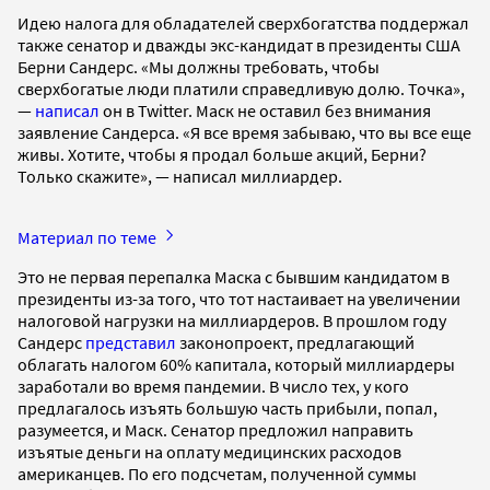
Идею налога для обладателей сверхбогатства поддержал
также сенатор и дважды экс-кандидат в президенты США
Берни Сандерс. «Мы должны требовать, чтобы
сверхбогатые люди платили справедливую долю. Точка»,
—
написал
он в Twitter. Маск не оставил без внимания
заявление Сандерса. «Я все время забываю, что вы все еще
живы. Хотите, чтобы я продал больше акций, Берни?
Только скажите», — написал миллиардер.
Материал по теме
Это не первая перепалка Маска с бывшим кандидатом в
президенты из-за того, что тот настаивает на увеличении
налоговой нагрузки на миллиардеров. В прошлом году
Сандерс
представил
законопроект, предлагающий
облагать налогом 60% капитала, который миллиардеры
заработали во время пандемии. В число тех, у кого
предлагалось изъять большую часть прибыли, попал,
разумеется, и Маск. Сенатор предложил направить
изъятые деньги на оплату медицинских расходов
американцев. По его подсчетам, полученной суммы