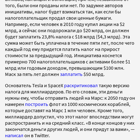
того, были они проданы или нет. По задумке авторов
инициативы, налог будет взиматься так, как если бы
налогоплательщик продал свои ценные бумаги.
Например, если человек в 2010 году купил акции на $2
млрд, а сейчас они подорожали до $20 млрд, он должен
будет заплатить 23,8% налога с $18 млрд ($4,3 млрд). Эта
сумма может быть уплачена в течение пяти лет, после чего
каждый год ему придется платить налог на прирост
стоимости за предыдущий год. Инициатива коснется
примерно 700 налогоплательщиков с активами более $1
млрд или годовым доходом, превышающим $100 млн.
Маск за пять лет должен
заплатить
$50 млрд.
Основатель Tesla и SpaceX
раскритиковал
такую версию
налога для миллиардеров. По его словам, эти деньги
нужны ему, чтобы отправить людей на Марс: к 2050 году он
намерен
построить
флот из 1000 космических кораблей,
которые доставят на Марс 1 млн человек. Кроме того,
миллиардер допустил, что этот налог впоследствии могут
распространить и на средний класс. «В конце концов у них
закончатся деньги других людей, и они придут за вами», —
написал
он в Twitter.