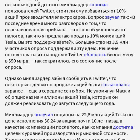
несколько дней до этого миллиардер
спросил
пользователей Twitter, стоит ли ему избавиться от 10%
акций производителя электрокаров. Вопрос
звучал
так: «В
последнее время много разговоров о том, что
нереализованная прибыль — это способ уклонения от
налогов, так что я предлагаю продать 10% моих акций
Tesla. Вы это поддерживаете?». Большинство из 3,5 млн
участников опроса поддержали эту идею. Решение
посоветоваться с народом в Twitter
обошлось
бизнесмену
в $50 млрд — так сократилось его состояние после
опроса.
Однако миллиардер забыл сообщить в Twitter, что
некоторые сделки по продаже акций были
согласованы
заранее — еще в середине сентября. Не упомянул Маск и
об опционах на миллионы акций Tesla, которые он
должен реализовать до августа следующего года.
Миллиардер
получил
опционы на 22,8 млн акций Tesla по
цене исполнения $6,24 за акцию почти 10 лет назад в
качестве компенсации после того, как компания
достигла
целевых уровней производства и рыночной стоимости.
Зарплату или денежные бонусы Маск не получает. Как