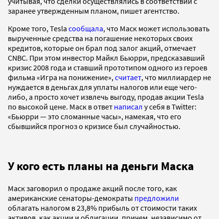
учитывая, что сделки осуществлялись в соответствии с
заранее утвержденным планом, пишет агентство.
Кроме того, Tesla
сообщала
, что Маск может использовать
вырученные средства на погашение некоторых своих
кредитов, которые он брал под залог акций, отмечает
CNBC. При этом инвестор Майкл Бьюрри, предсказавший
кризис 2008 года и ставший прототипом одного из героев
фильма «Игра на понижение»,
считает
, что миллиардер не
нуждается в деньгах для уплаты налогов или еще чего-
либо, а просто хочет извлечь выгоду, продав акции Tesla
по высокой цене. Маск в ответ
написал
у себя в Twitter:
«Бьюрри — это сломанные часы», намекая, что его
сбывшийся прогноз о кризисе был случайностью.
У кого есть планы на деньги Маска
Маск заговорил о продаже акций после того, как
американские сенаторы-демократы
предложили
облагать налогом в 23,8% прибыль от стоимости таких
активов, как акции и облигации, причем, независимо от