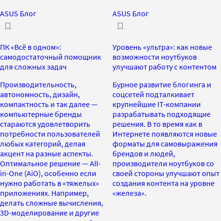
ASUS Блог
ASUS Блог
ПК «Всё в одном»:
Уровень «ультра»: как новые
самодостаточный помощник
возможности ноутбуков
для сложных задач
улучшают работу с контентом
Производительность,
Бурное развитие блогинга и
автономность, дизайн,
соцсетей подталкивает
компактность и так далее —
крупнейшие IT-компании
компьютерные бренды
разрабатывать подходящие
стараются удовлетворить
решения. В то время как в
потребности пользователей
Интернете появляются новые
любых категорий, делая
форматы для самовыражения
акцент на разные аспекты.
брендов и людей,
Оптимальное решение — All-
производители ноутбуков со
in-One (AiO), особенно если
своей стороны улучшают опыт
нужно работать в «тяжелых»
создания контента на уровне
приложениях. Например,
«железа».
делать сложные вычисления,
3D-моделирование и другие