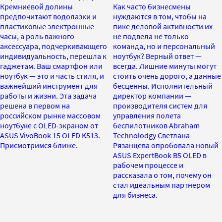
Кремниевой долины
Как часто бизнесмены
предпочитают водолазки и
нуждаются в том, чтобы на
пластиковые электронные
пике деловой активности их
часы, а роль важного
не подвела не только
аксессуара, подчеркивающего
команда, но и персональный
индивидуальность, перешла к
ноутбук? Верный ответ —
гаджетам. Ваш смартфон или
всегда. Лишние минуты могут
ноутбук — это и часть стиля, и
стоить очень дорого, а данные
важнейший инструмент для
бесценны. Исполнительный
работы и жизни. Эта задача
директор компании —
решена в первом на
производителя систем для
российском рынке массовом
управления полета
ноутбуке с OLED-экраном от
беспилотников Abraham
ASUS VivoBook 15 OLED K513.
Technolodgy Светлана
Присмотримся ближе.
Рязанцева опробовала новый
ASUS ExpertBook B5 OLED в
рабочем процессе и
рассказала о том, почему он
стал идеальным партнером
для бизнеса.