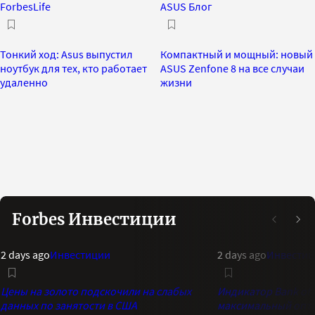
ForbesLife
ASUS Блог
Тонкий ход: Asus выпустил
Компактный и мощный: новый
ноутбук для тех, кто работает
ASUS Zenfone 8 на все случаи
удаленно
жизни
Forbes Инвестиции
2 days ago
Инвестиции
2 days ago
Инвестиц
Цены на золото подскочили на слабых
Индикатор Bank of 
данных по занятости в США
максимальный опти