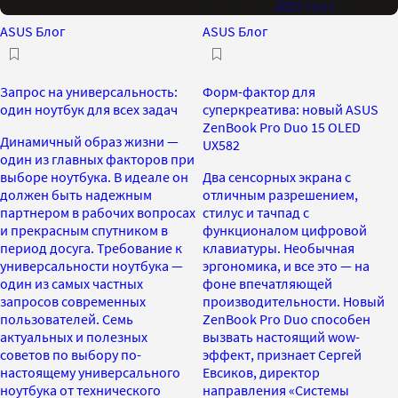
2021 года
ASUS Блог
ASUS Блог
Запрос на универсальность:
Форм-фактор для
один ноутбук для всех задач
суперкреатива: новый ASUS
ZenBook Pro Duo 15 OLED
Динамичный образ жизни —
UX582
один из главных факторов при
выборе ноутбука. В идеале он
Два сенсорных экрана с
должен быть надежным
отличным разрешением,
партнером в рабочих вопросах
стилус и тачпад с
и прекрасным спутником в
функционалом цифровой
период досуга. Требование к
клавиатуры. Необычная
универсальности ноутбука —
эргономика, и все это — на
один из самых частных
фоне впечатляющей
запросов современных
производительности. Новый
пользователей. Семь
ZenBook Pro Duo способен
актуальных и полезных
вызвать настоящий wow-
советов по выбору по-
эффект, признает Сергей
настоящему универсального
Евсиков, директор
ноутбука от технического
направления «Системы