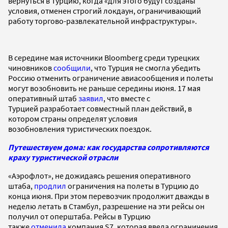
вернуться в Турцию, когда «для этого будут созданы
условия, отменен строгий локдаун, ограничивающий
работу торгово-развлекательной инфраструктуры».
В середине мая источники Bloomberg среди турецких
чиновников
сообщили
, что Турция не смогла убедить
Россию отменить ограничение авиасообщения и полеты
могут возобновить не раньше середины июня. 17 мая
оперативный штаб
заявил
, что вместе с
Турцией разработает совместный план действий, в
котором страны определят условия
возобновления туристических поездок.
Путешествуем дома: как государства сопротивляются
краху туристической отрасли
«Аэрофлот», не дожидаясь решения оперативного
штаба,
продлил
ограничения на полеты в Турцию до
конца июня. При этом перевозчик продолжит дважды в
неделю летать в Стамбул, разрешение на эти рейсы он
получил от оперштаба. Рейсы в Турцию
также
отменила
компания S7, которая ввела ограничения