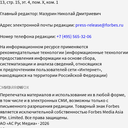
13, стр. 15, эт. 4, пом. X, ком. 1
Главный редактор: Мазурин Николай Дмитриевич
Адрес электронной почты редакции:
press-release@forbes.ru
Номер телефона редакции:
+7 (495) 565-32-06
На информационном ресурсе применяются
рекомендательные технологии (информационные технологии
предоставления информации на основе сбора,
систематизации и анализа сведений, относящихся
к предпочтениям пользователей сети «Интернет»,
находящихся на территории Российской Федерации)
СМИ2
SPARROW
INFOX
Перепечатка материалов и использование их в любой форме,
в том числе и в электронных СМИ, возможны только с
письменного разрешения редакции. Товарный знак Forbes
является исключительной собственностью Forbes Media Asia
Pte. Limited. Все права защищены.
AO «АС Рус Медиа»
·
2026